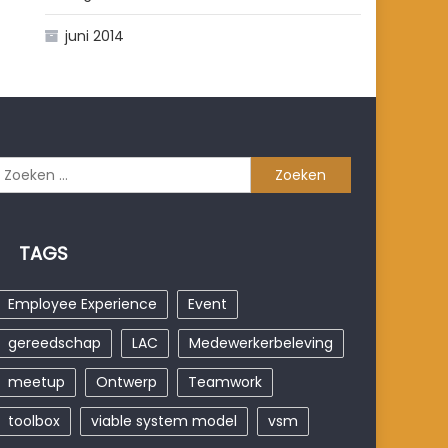
juni 2014
Zoeken
naar:
TAGS
Employee Experience
Event
gereedschap
LAC
Medewerkerbeleving
meetup
Ontwerp
Teamwork
toolbox
viable system model
vsm