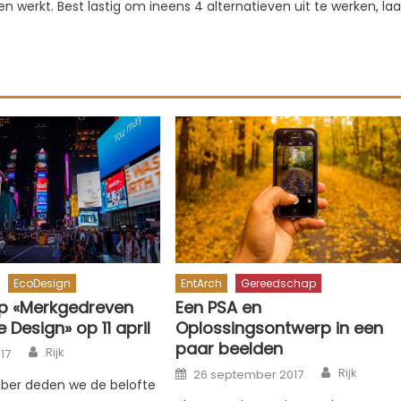
en werkt. Best lastig om ineens 4 alternatieven uit te werken, laa
EcoDesign
EntArch
Gereedschap
p «Merkgedreven
Een PSA en
e Design» op 11 april
Oplossingsontwerp in een
paar beelden
Author
Rijk
017
Author
Posted
Rijk
26 september 2017
on
ber deden we de belofte