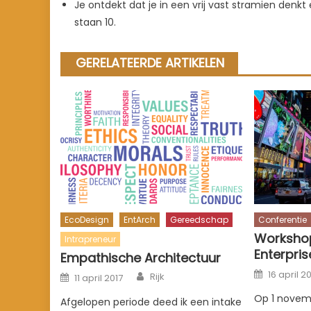
Je ontdekt dat je in een vrij vast stramien denkt 
staan 10.
GERELATEERDE ARTIKELEN
EcoDesign
EntArch
Gereedschap
Conferentie
Worksho
Intrapreneur
Enterpris
Empathische Architectuur
Posted
Author
Posted
16 april 2
Rijk
11 april 2017
on
on
Op 1 novem
Afgelopen periode deed ik een intake