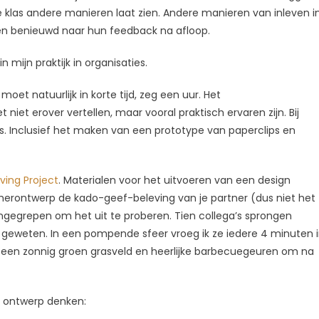
de klas andere manieren laat zien. Andere manieren van inleven i
 ben benieuwd naar hun feedback na afloop.
 mijn praktijk in organisaties.
t moet natuurlijk in korte tijd, zeg een uur. Het
niet erover vertellen, maar vooral praktisch ervaren zijn. Bij
s. Inclusief het maken van een prototype van paperclips en
ving Project
. Materialen voor het uitvoeren van een design
t: herontwerp de kado-geef-beleving van je partner (dus niet het
ngegrepen om het uit te proberen. Tien collega’s sprongen
geweten. In een pompende sfeer vroeg ik ze iedere 4 minuten 
 een zonnig groen grasveld en heerlijke barbecuegeuren om na
t ontwerp denken: