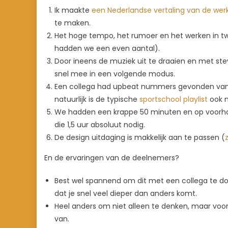
Ik maakte
een Nederlandse vertaling van de wer
te maken.
Het hoge tempo, het rumoer en het werken in tw
hadden we een even aantal).
Door ineens de muziek uit te draaien en met stev
snel mee in een volgende modus.
Een collega had upbeat nummers gevonden van M
natuurlijk is de typische
sportschool playlist
ook m
We hadden een krappe 50 minuten en op voorhan
die 1,5 uur absoluut nodig.
De design uitdaging is makkelijk aan te passen (
En de ervaringen van de deelnemers?
Best wel spannend om dit met een collega te doe
dat je snel veel dieper dan anders komt.
Heel anders om niet alleen te denken, maar voora
van.