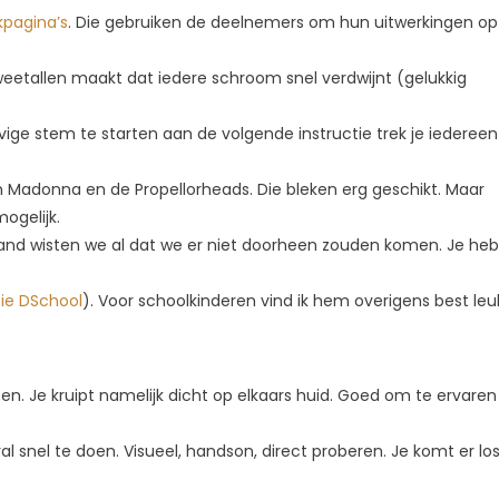
kpagina’s
. Die gebruiken de deelnemers om hun uitwerkingen op
eetallen maakt dat iedere schroom snel verdwijnt (gelukkig
ige stem te starten aan de volgende instructie trek je iedereen
adonna en de Propellorheads. Die bleken erg geschikt. Maar
ogelijk.
d wisten we al dat we er niet doorheen zouden komen. Je heb
zie DSchool
). Voor schoolkinderen vind ik hem overigens best leu
n. Je kruipt namelijk dicht op elkaars huid. Goed om te ervaren
l snel te doen. Visueel, handson, direct proberen. Je komt er lo