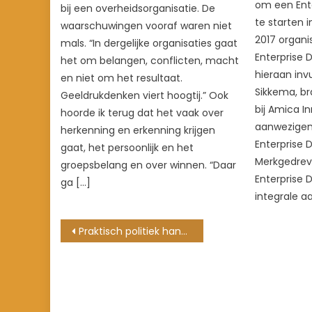
om een Ent
bij een overheidsorganisatie. De
te starten i
waarschuwingen vooraf waren niet
2017 organ
mals. “In dergelijke organisaties gaat
Enterprise
het om belangen, conflicten, macht
hieraan inv
en niet om het resultaat.
Sikkema, br
Geeldrukdenken viert hoogtij.” Ook
bij Amica I
hoorde ik terug dat het vaak over
aanwezigen
herkenning en erkenning krijgen
Enterprise D
gaat, het persoonlijk en het
Merkgedreve
groepsbelang en over winnen. “Daar
Enterprise 
ga […]
integrale a
Berichtnavigatie
Praktisch politiek handelen