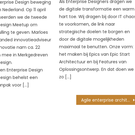
Als Enterprise Designers dragen we
erprise Design beweging
de digitale transformatie een warm
n Nederland. Op 11 april
hart toe. Wij dragen bij door IT chao
iseerden we de tweede
te voorkomen, de link naar
 Design Meetup om
strategische doelen te borgen en
ulling te geven. Marloes
door de digitale mogelijkheden
anded innovatieadviseur
maximaal te benutten. Onze vorm:
nnovatie nam ca. 22
het maken bij Epics van Epic Start
 mee in Merkgedreven
Architectuur en bij Features van
esign.
Oplossingsontwerp. En dat doen we
n Enterprise Design
zo […]
Design behelst een
anpak voor […]
Agile enterprise architectuur met SAFe