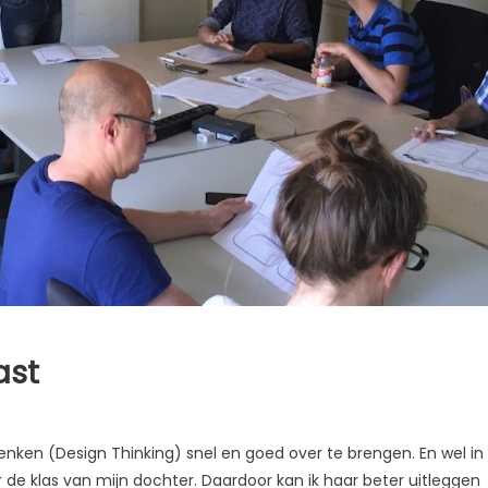
ast
voor
Ontwerp-
enken (Design Thinking) snel en goed over te brengen. En wel in
denken
r de klas van mijn dochter. Daardoor kan ik haar beter uitleggen
toegepast