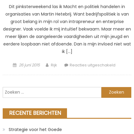
Dit pinksterweekend las ik Macht en politiek handelen in
organisaties van Martin Hetebrij. Want bedrijfspolitiek is van
groot belang in mijn rol van intrapreneur en enterprise
designer. Vaak voelde ik mij intuïtief bekwaam. Maar meer en
meer lijken de aangeleerde vaardigheden uit mijn jeugd en
eerdere loopbaan niet afdoende. Dan is mijn invloed niet wat
ik […]
Posted
Author
voor
26 juni 2015
Rijk
Reacties uitgeschakeld
on
Praktisch
politiek
handelen
Zoeken
naar:
RECENTE BERICHTEN
Strategie voor het Goede