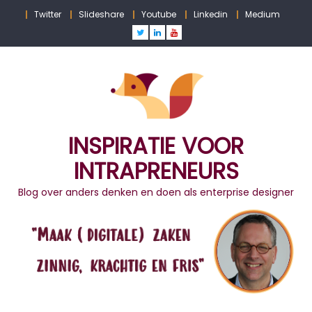
Skip
Twitter
Slideshare
Youtube
Linkedin
Medium
to
content
INSPIRATIE VOOR
INTRAPRENEURS
Blog over anders denken en doen als enterprise designer