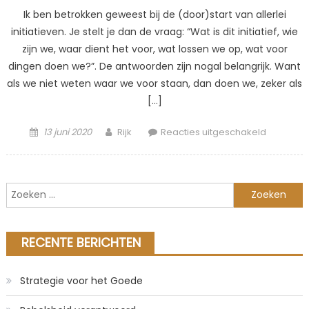
Ik ben betrokken geweest bij de (door)start van allerlei
initiatieven. Je stelt je dan de vraag: “Wat is dit initiatief, wie
zijn we, waar dient het voor, wat lossen we op, wat voor
dingen doen we?”. De antwoorden zijn nogal belangrijk. Want
als we niet weten waar we voor staan, dan doen we, zeker als
[…]
Posted
Author
voor
13 juni 2020
Rijk
Reacties uitgeschakeld
on
Maak
een
Identiteit
Zoeken
door
naar:
Analogie
RECENTE BERICHTEN
Strategie voor het Goede