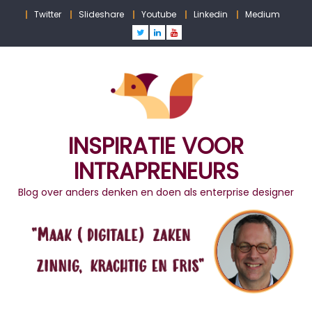
Skip
Twitter
Slideshare
Youtube
Linkedin
Medium
to
content
INSPIRATIE VOOR
INTRAPRENEURS
Blog over anders denken en doen als enterprise designer