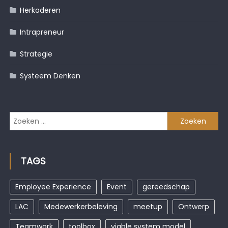
Herkaderen
Intrapreneur
Strategie
Systeem Denken
Zoeken
naar:
TAGS
Employee Experience
Event
gereedschap
LAC
Medewerkerbeleving
meetup
Ontwerp
Teamwork
toolbox
viable system model