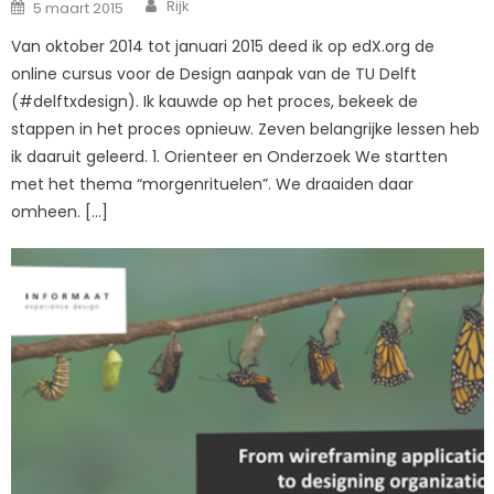
Author
Posted
Rijk
5 maart 2015
on
Van oktober 2014 tot januari 2015 deed ik op edX.org de
online cursus voor de Design aanpak van de TU Delft
(#delftxdesign). Ik kauwde op het proces, bekeek de
stappen in het proces opnieuw. Zeven belangrijke lessen heb
ik daaruit geleerd. 1. Orienteer en Onderzoek We startten
met het thema “morgenrituelen”. We draaiden daar
omheen. […]