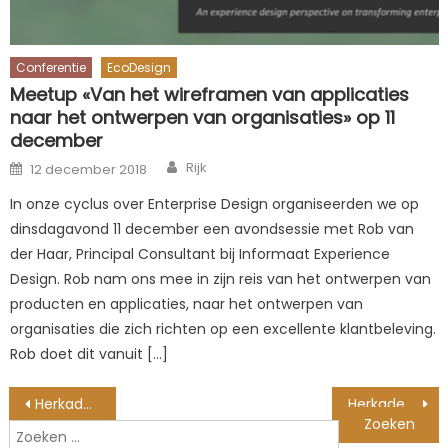
Conferentie
EcoDesign
Meetup «Van het wireframen van applicaties
naar het ontwerpen van organisaties» op 11
december
Author
Posted
Rijk
12 december 2018
on
In onze cyclus over Enterprise Design organiseerden we op
dinsdagavond 11 december een avondsessie met Rob van
der Haar, Principal Consultant bij Informaat Experience
Design. Rob nam ons mee in zijn reis van het ontwerpen van
producten en applicaties, naar het ontwerpen van
organisaties die zich richten op een excellente klantbeleving.
Rob doet dit vanuit […]
Berichtnavigatie
Herkaderen Stap 1: Begrijp de Paradox
Herkaderen stap 2: Verruim de Context
Zoeken