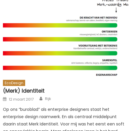
EcoDesign
(Merk) Identiteit
Author
Posted
Rijk
12 maart 2017
on
Op ons “buroblad” als enterprise designers staat het
enterprise design raamwerk. En als centraal middelpunt
daarin staat Merk Identiteit. Voor mij was het eerst een soft