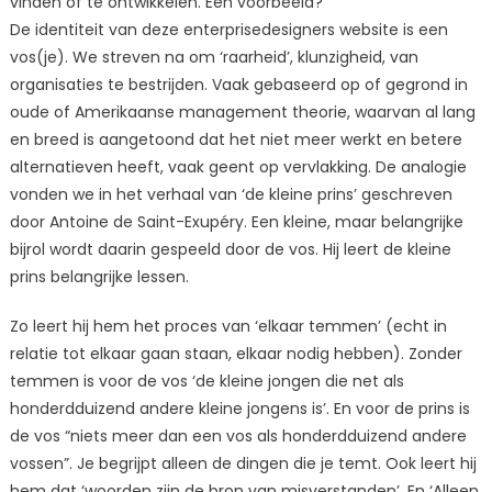
vinden of te ontwikkelen. Een voorbeeld?
De identiteit van deze enterprisedesigners website is een
vos(je). We streven na om ‘raarheid’, klunzigheid, van
organisaties te bestrijden. Vaak gebaseerd op of gegrond in
oude of Amerikaanse management theorie, waarvan al lang
en breed is aangetoond dat het niet meer werkt en betere
alternatieven heeft, vaak geent op vervlakking. De analogie
vonden we in het verhaal van ‘de kleine prins’ geschreven
door Antoine de Saint-Exupéry. Een kleine, maar belangrijke
bijrol wordt daarin gespeeld door de vos. Hij leert de kleine
prins belangrijke lessen.
Zo leert hij hem het proces van ‘elkaar temmen’ (echt in
relatie tot elkaar gaan staan, elkaar nodig hebben). Zonder
temmen is voor de vos ‘de kleine jongen die net als
honderdduizend andere kleine jongens is’. En voor de prins is
de vos “niets meer dan een vos als honderdduizend andere
vossen”. Je begrijpt alleen de dingen die je temt. Ook leert hij
hem dat ‘woorden zijn de bron van misverstanden’. En ‘Alleen