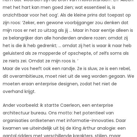
met het hart kan men goed zien; wat essentieel is, is
onzichtbaar voor het oog’. Als de kleine prins dat toepast op
zijn roos: ‘Zeker, een gewone voorbijganger zou denken dat
mijn roos er net zo uitzag als jij … Maar in haar eentje alleen is
ze belangrijker dan alle honderden andere rozen: omdat zij
het is die ik heb gedrenkt; … omdat zij het is waar ik naar heb
geluisterd als ze mopperde of opschepte, of zelfs soms als
ze niets zei. Omdat ze mijn roos is. ‘
Maar de vos heeft ook een randje. Ze is sluw, ze is een rebel,
dit overambitieuze, moet niet uit de weg worden gegaan. We
moeten eraan enterprise designen, zodat het niet de
overhand krijgt.
Ander voorbeeld: ik startte Caerleon, een enterprise
architectuur bureau. Ons motto: het potentieel van
organisaties ontketenen met informatie-innovaties. Daar
kwamen we uiteindelijk uit bij de King Arthur analogie: een
aantal ridders met verschillende karakters, stijlen, maar