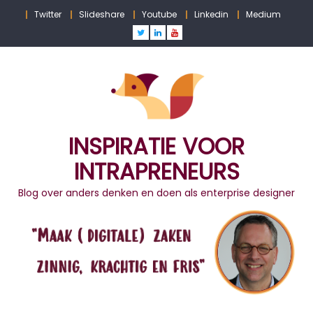
Skip
Twitter
Slideshare
Youtube
Linkedin
Medium
to
content
INSPIRATIE VOOR
INTRAPRENEURS
Blog over anders denken en doen als enterprise designer