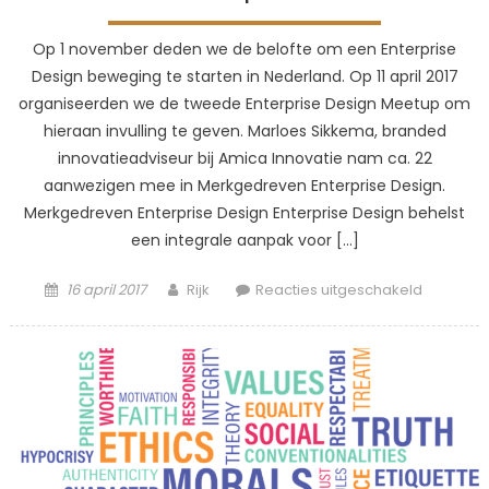
Op 1 november deden we de belofte om een Enterprise
Design beweging te starten in Nederland. Op 11 april 2017
organiseerden we de tweede Enterprise Design Meetup om
hieraan invulling te geven. Marloes Sikkema, branded
innovatieadviseur bij Amica Innovatie nam ca. 22
aanwezigen mee in Merkgedreven Enterprise Design.
Merkgedreven Enterprise Design Enterprise Design behelst
een integrale aanpak voor […]
Posted
Author
voor
16 april 2017
Rijk
Reacties uitgeschakeld
on
Worksho
«Merkge
Enterpris
Design»
op
11
april