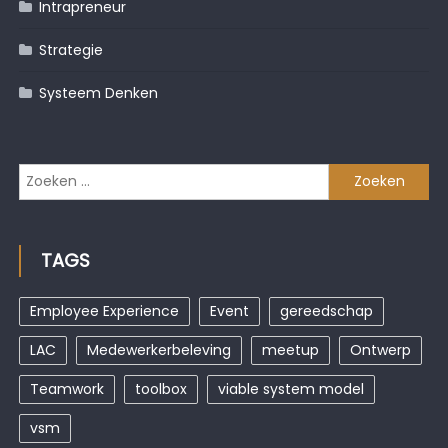
Intrapreneur
Strategie
Systeem Denken
Zoeken
naar:
TAGS
Employee Experience
Event
gereedschap
LAC
Medewerkerbeleving
meetup
Ontwerp
Teamwork
toolbox
viable system model
vsm