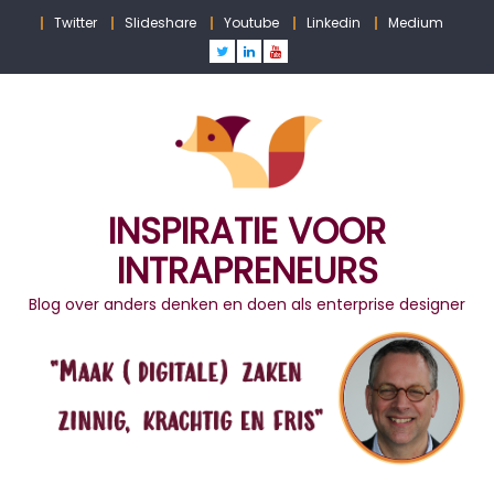
Skip
Twitter
Slideshare
Youtube
Linkedin
Medium
to
content
INSPIRATIE VOOR
INTRAPRENEURS
Blog over anders denken en doen als enterprise designer