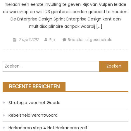
hieraan een eerste invulling te geven. Rijk van Vulpen leidde
de workshop en wist 23 geïnteresseerden geboeid te houden.
De Enterprise Design Sprint Enterprise Design kent een
multidisciplinaire aanpak waarbij […]
Posted
Author
voor
7 april 2017
Rijk
Reacties uitgeschakeld
on
Worksho
«Enterpri
Design
Zoeken
Sprint»
naar:
op
7
RECENTE BERICHTEN
februari
Strategie voor het Goede
Rebelsheid verantwoord
Herkaderen stap 4 Het Herkaderen zelf