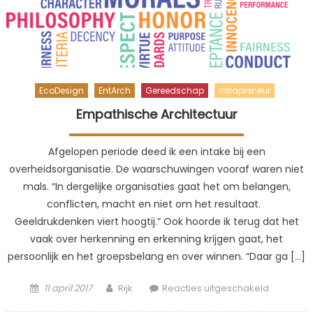
EcoDesign
EntArch
Gereedschap
Intrapreneur
Empathische Architectuur
Afgelopen periode deed ik een intake bij een
overheidsorganisatie. De waarschuwingen vooraf waren niet
mals. “In dergelijke organisaties gaat het om belangen,
conflicten, macht en niet om het resultaat.
Geeldrukdenken viert hoogtij.” Ook hoorde ik terug dat het
vaak over herkenning en erkenning krijgen gaat, het
persoonlijk en het groepsbelang en over winnen. “Daar ga […]
Posted
Author
voor
11 april 2017
Rijk
Reacties uitgeschakeld
on
Empathis