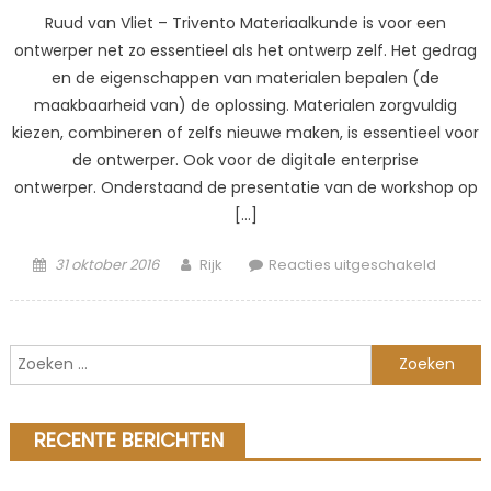
Ruud van Vliet – Trivento Materiaalkunde is voor een
ontwerper net zo essentieel als het ontwerp zelf. Het gedrag
en de eigenschappen van materialen bepalen (de
maakbaarheid van) de oplossing. Materialen zorgvuldig
kiezen, combineren of zelfs nieuwe maken, is essentieel voor
de ontwerper. Ook voor de digitale enterprise
ontwerper. Onderstaand de presentatie van de workshop op
[…]
Posted
Author
voor
31 oktober 2016
Rijk
Reacties uitgeschakeld
on
Digitale
Materi
Zoeken
naar:
RECENTE BERICHTEN