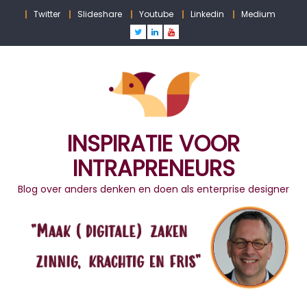
Skip
Twitter
Slideshare
Youtube
Linkedin
Medium
to
content
INSPIRATIE VOOR
INTRAPRENEURS
Blog over anders denken en doen als enterprise designer