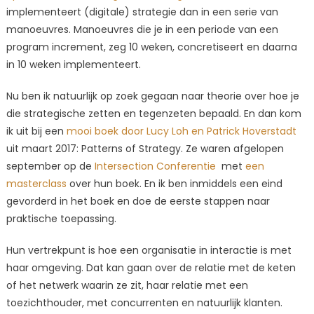
implementeert (digitale) strategie dan in een serie van
zetten
en
manoeuvres. Manoeuvres die je in een periode van een
tegenzetten.
program increment, zeg 10 weken, concretiseert en daarna
in 10 weken implementeert.
Nu ben ik natuurlijk op zoek gegaan naar theorie over hoe je
die strategische zetten en tegenzeten bepaald. En dan kom
ik uit bij een
mooi boek door Lucy Loh en Patrick Hoverstadt
uit maart 2017: Patterns of Strategy. Ze waren afgelopen
september op de
Intersection Conferentie
met
een
masterclass
over hun boek. En ik ben inmiddels een eind
gevorderd in het boek en doe de eerste stappen naar
praktische toepassing.
Hun vertrekpunt is hoe een organisatie in interactie is met
haar omgeving. Dat kan gaan over de relatie met de keten
of het netwerk waarin ze zit, haar relatie met een
toezichthouder, met concurrenten en natuurlijk klanten.