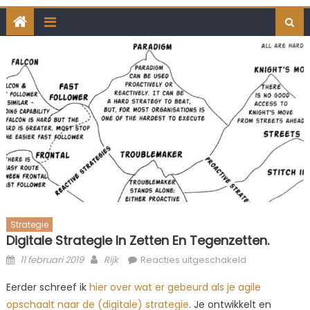
Strategie
Digitale Strategie In Zetten En Tegenzetten.
Posted
Author
voor
11 februari 2019
Rijk
Reacties uitgeschakeld
on
Digitale
Eerder schreef ik
hier over wat er gebeurd als je agile
Strategie
opschaalt naar de (digitale) strategie
. Je ontwikkelt en
in