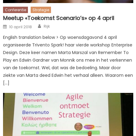
Conferentie
Strategie
Meetup «Toekomst Scenario’s» op 4 april
Author
Posted
Rijk
10 april 2018
on
English translation below > Op woensdagavond 4 april
organiseerde Trivento Spark! haar vierde workshop Enterprise
Design. Deze keer namen Marta Marszal van Remember To
Play en Edwin Gardner van Monnik ons mee in het verkennen
van de toekomst. Wel, dat was de bedoeling. Maar door
ziekte van Marta deed Edwin het verhaal alleen. Waarom een
[…]