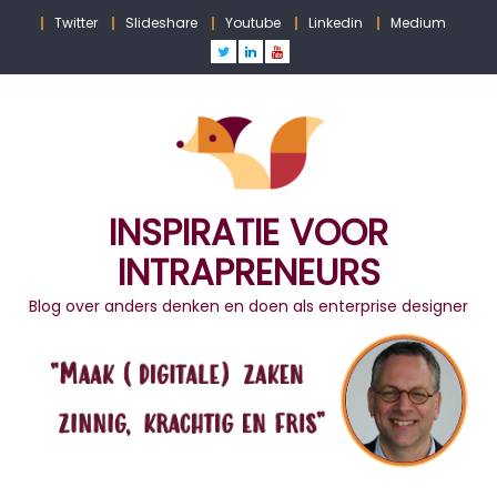
Skip
Twitter
Slideshare
Youtube
Linkedin
Medium
to
content
INSPIRATIE VOOR
INTRAPRENEURS
Blog over anders denken en doen als enterprise designer