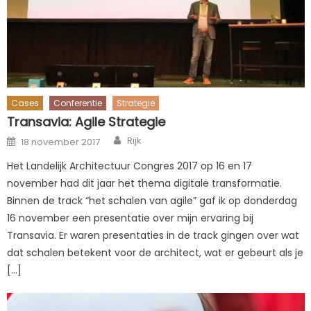
Cases
Conferentie
Strategie
Transavia: Agile Strategie
Author
Posted
Rijk
18 november 2017
on
Het Landelijk Architectuur Congres 2017 op 16 en 17
november had dit jaar het thema digitale transformatie.
Binnen de track “het schalen van agile” gaf ik op donderdag
16 november een presentatie over mijn ervaring bij
Transavia. Er waren presentaties in de track gingen over wat
dat schalen betekent voor de architect, wat er gebeurt als je
[…]