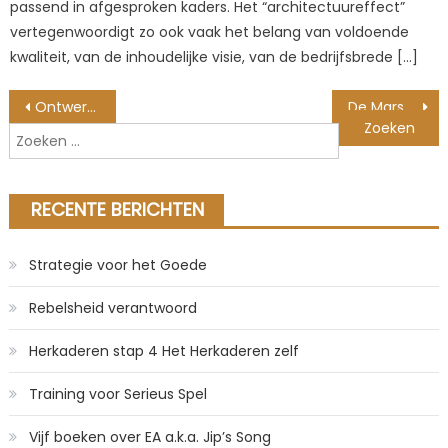
passend in afgesproken kaders. Het “architectuureffect”
vertegenwoordigt zo ook vaak het belang van voldoende
kwaliteit, van de inhoudelijke visie, van de bedrijfsbrede […]
Berichtnavigatie
Ontwerp voor Interactie met APIs
De Mars uitdaging: ontwerp denken voor kinderen
Zoeken
naar:
RECENTE BERICHTEN
Strategie voor het Goede
Rebelsheid verantwoord
Herkaderen stap 4 Het Herkaderen zelf
Training voor Serieus Spel
Vijf boeken over EA a.k.a. Jip’s Song