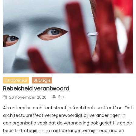
Intrapreneur
Strategie
Rebelsheid verantwoord
Author
Posted
Rijk
26 november 2020
on
Als enterprise architect streef je “architectuureffect” na. Dat
architectuureffect vertegenwoordigt bij veranderingen in
een organisatie vaak dat de verandering ook gericht is op de
bedrijfsstrategie, in lijn met de lange termijn roadmap en